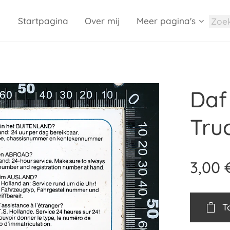
Startpagina
Over mij
Meer pagina's
Daf 
Tru
3,00
T