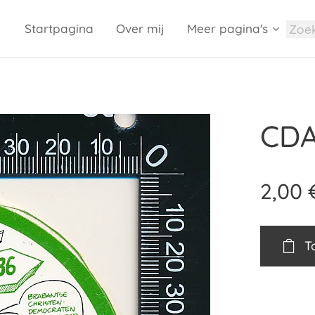
Startpagina
Over mij
Meer pagina's
CDA 
2,00
T