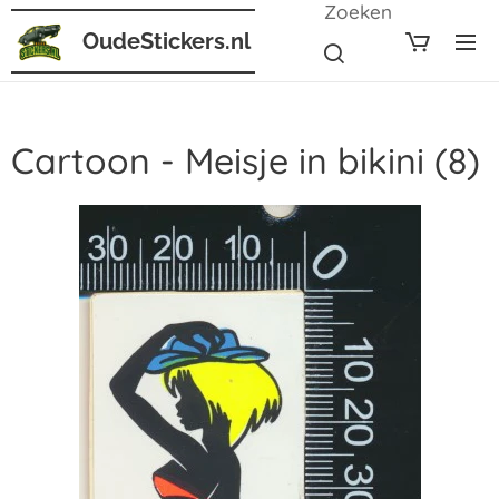
Zoeken
OudeStickers.nl
Cartoon - Meisje in bikini (8)