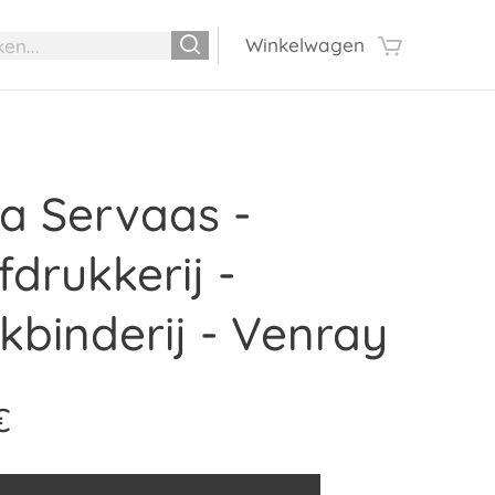
Winkelwagen
a Servaas -
drukkerij -
kbinderij - Venray
€