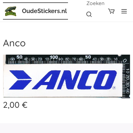
Zoeken
OudeStickers.nl
Anco
2,00
€